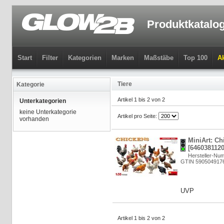
Produktkatalo
Start
Filter
Kategorien
Marken
Maßstäbe
Top 100
Ak
Tiere
Kategorie
Artikel 1 bis 2 von 2
Unterkategorien
keine Unterkategorie
Artikel pro Seite:
vorhanden
MiniArt: Ch
[6460381120
Hersteller-Nu
GTIN 590504917
UVP
Artikel 1 bis 2 von 2