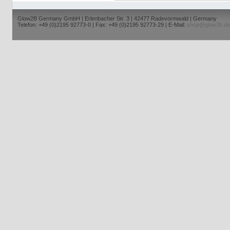
Glow2B Germany GmbH | Erlenbacher Str. 3 | 42477 Radevormwald | Germany
Telefon: +49 (0)2195 92773-0 | Fax: +49 (0)2195 92773-29 | E-Mail:
shop@glow2b.de