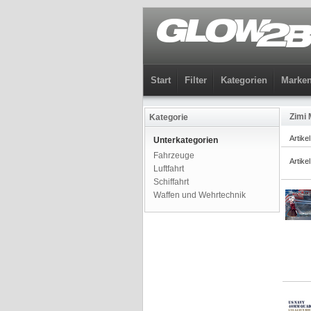
Start
Filter
Kategorien
Marke
Zimi 
Kategorie
Artike
Unterkategorien
Fahrzeuge
Artike
Luftfahrt
Schiffahrt
Waffen und Wehrtechnik