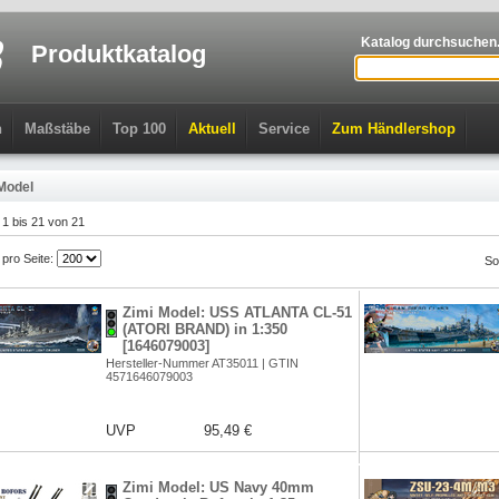
Katalog durchsuchen.
Produktkatalog
n
Maßstäbe
Top 100
Aktuell
Service
Zum Händlershop
Model
l 1 bis 21 von 21
l pro Seite:
So
Zimi Model: USS ATLANTA CL-51
(ATORI BRAND) in 1:350
[1646079003]
Hersteller-Nummer AT35011 | GTIN
4571646079003
UVP
95,49 €
Zimi Model: US Navy 40mm