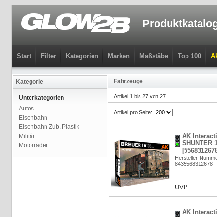
Produktkatalo
Start
Filter
Kategorien
Marken
Maßstäbe
Top 100
Ak
Fahrzeuge
Kategorie
Artikel 1 bis 27 von 27
Unterkategorien
Autos
Artikel pro Seite:
Eisenbahn
Eisenbahn Zub. Plastik
AK Interac
Militär
SHUNTER 1/
Motorräder
[5568312678
Hersteller-Numm
8435568312678
UVP
AK Interac