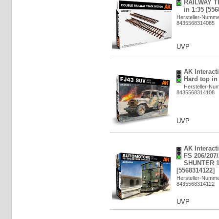
RAILWAY T
in 1:35 [55
Hersteller-Numme
8435568314085
UVP
AK Interact
Hard top in
Hersteller-Nu
8435568314108
UVP
AK Interac
FS 206/207
SHUNTER 1/
[5568314122]
Hersteller-Numm
8435568314122
UVP