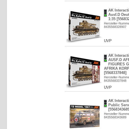
AK Interact
Ausf.D Deut
1:35 [55683
Hersteller-Numm
8435568328907
UVP
AK Interact
AUSF.D AF
FIGURES 
AFRIKA KORPS
[5568337848]
Hersteller-Numm
8435568337848
UVP
AK Interac
Public Serv
[5568343689
Hersteller-Numm
8435568343689