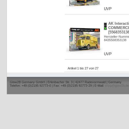
UVP
AK Interac
COMMERCIA
[5568353138
Hersteller-Numm
8435568353138
UVP
Artikel 1 bis 27 von 27
Glow2B Germany GmbH | Erlenbacher Str. 3 | 42477 Radevormwald | Germany
Telefon: +49 (0)2195 92773-0 | Fax: +49 (0)2195 92773-29 | E-Mail:
shop@glow2b.de