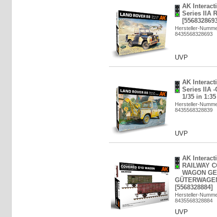
AK Interact
Series IIA R
[5568328693
Hersteller-Numm
8435568328693
UVP
AK Interact
Series IIA 
1/35 in 1:3
Hersteller-Numm
8435568328839
UVP
AK Interac
RAILWAY 
WAGON GE
GÜTERWAGEN G
[5568328884]
Hersteller-Numm
8435568328884
UVP