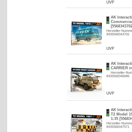
UVP
AK Interac
Commercial
[5568343702
Hersteller-Numm
8435568343702
UVP
AK Interac
CARRIER in
Hersteller-Nu
8435568346086
UVP
AK Interac
T2 Model 19
1:35 [55683
Hersteller-Numm
8435568347571