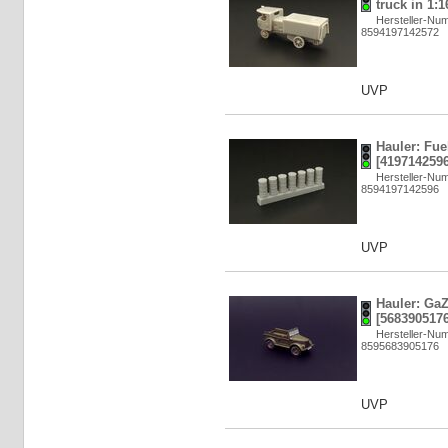
truck in 1:
Hersteller-N
8594197142572
UVP
Hauler: Fuel
[4197142596
Hersteller-N
8594197142596
UVP
Hauler: GaZ
[5683905176
Hersteller-N
8595683905176
UVP