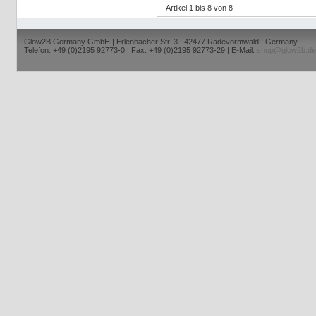
Artikel 1 bis 8 von 8
Glow2B Germany GmbH | Erlenbacher Str. 3 | 42477 Radevormwald | Germany
Telefon: +49 (0)2195 92773-0 | Fax: +49 (0)2195 92773-29 | E-Mail:
shop@glow2b.de