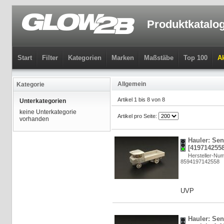
Produktkatalo
Start
Filter
Kategorien
Marken
Maßstäbe
Top 100
Ak
Allgemein
Kategorie
Artikel 1 bis 8 von 8
Unterkategorien
keine Unterkategorie
Artikel pro Seite:
vorhanden
Hauler: Sent
[4197142558
Hersteller-N
8594197142558
UVP
Hauler: Sent