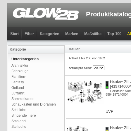
Produktkatalo
Start
Filter
Kategorien
Marken
Maßstäbe
Top 100
Ak
Hauler
Kategorie
Artikel 1 bis 200 von 1102
Unterkategorien
Architektur
Artikel pro Seite:
Fahrzeuge
Familien-
Hauler: ZIL-
Fantasy
[4197140004
Gotland
Hersteller-N
Luftfahrt
8594197140004
Sammelkarten
Schaukästen und Dioramen
Schiffahrt
UVP
Singende Tiere
Smaland
Stellpulte
Hauler: ZiL-