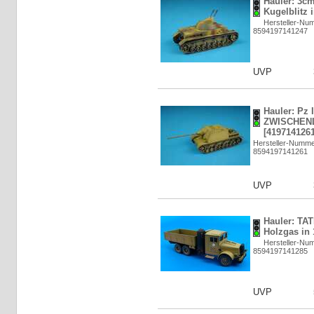
Hauler: 3c
Kugelblitz 
Hersteller-N
8594197141247
UVP
Hauler: Pz 
ZWISCHENL
[4197141261
Hersteller-Numm
8594197141261
UVP
Hauler: TA
Holzgas in 
Hersteller-N
8594197141285
UVP