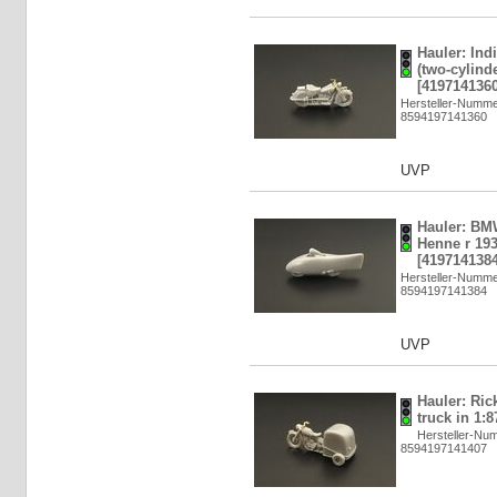
Hauler: In
(two-cylinde
[4197141360
Hersteller-Numm
8594197141360
UVP
Hauler: BM
Henne r 193
[4197141384
Hersteller-Numm
8594197141384
UVP
Hauler: Ri
truck in 1:
Hersteller-N
8594197141407