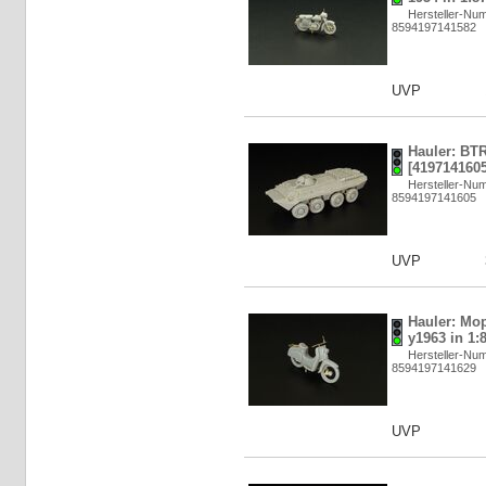
Hersteller-N
8594197141582
UVP
Hauler: BTR
[4197141605
Hersteller-N
8594197141605
UVP
Hauler: Mo
y1963 in 1:
Hersteller-N
8594197141629
UVP