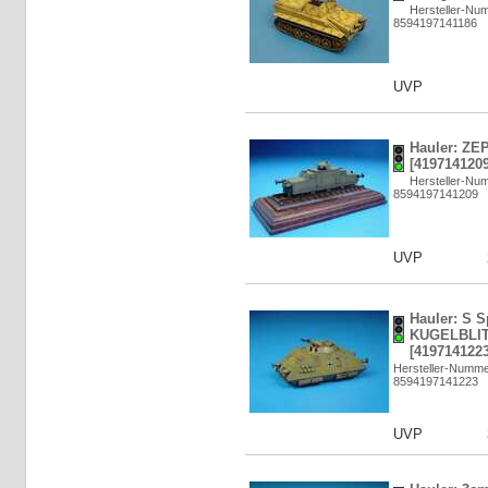
Hersteller-N
8594197141186
UVP
Hauler: ZE
[4197141209
Hersteller-N
8594197141209
UVP
Hauler: S 
KUGELBLITZ
[4197141223
Hersteller-Numm
8594197141223
UVP