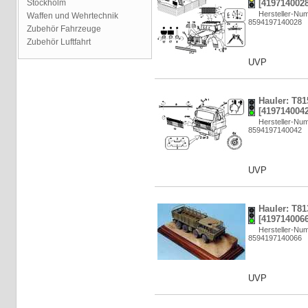
Stockholm
[4197140028
Hersteller-N
Waffen und Wehrtechnik
8594197140028
Zubehör Fahrzeuge
Zubehör Luftfahrt
UVP
Hauler: T81
[4197140042
Hersteller-N
8594197140042
UVP
Hauler: T8
[4197140066
Hersteller-N
8594197140066
UVP