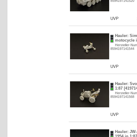
8594197141520
UVP
Hauler: Si
motocycle i
Hersteller-N
8594197141544
UVP
Hauler: Svo
1:87 [41971
Hersteller-N
8594197141568
UVP
Hauler: JW-
1954 in 1:8