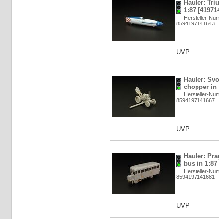
Hauler: Tri
1:87 [41971
Hersteller-N
8594197141643
UVP
Hauler: Sv
chopper in 
Hersteller-N
8594197141667
UVP
Hauler: Pra
bus in 1:87
Hersteller-N
8594197141681
UVP