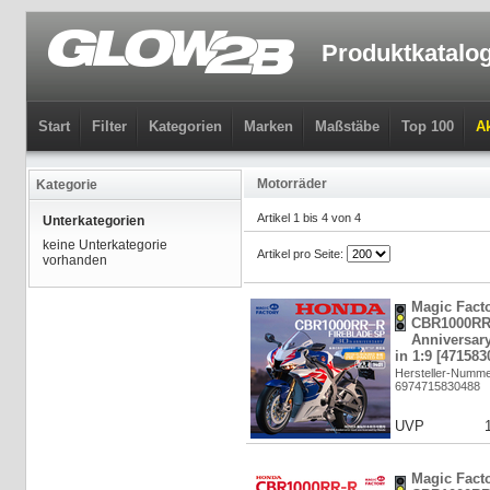
Produktkatalo
Start
Filter
Kategorien
Marken
Maßstäbe
Top 100
Ak
Motorräder
Kategorie
Artikel 1 bis 4 von 4
Unterkategorien
keine Unterkategorie
Artikel pro Seite:
vorhanden
Magic Fact
CBR1000RR-
Anniversary
in 1:9 [471583
Hersteller-Numme
6974715830488
UVP
Magic Fact