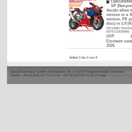
CBR1000RR-
SP (Not-pre
decals allow 
version or a 3
version, PE pa
disc) in 1:9 [
Hersteller-Numme
6974715830990
UVP
Erscheint vora
2026
Artikel 1 bis 4 von 4
Glow2B Germany GmbH | Erlenbacher Str. 3 | 42477 Radevormwald | Germany
Telefon: +49 (0)2195 92773-0 | Fax: +49 (0)2195 92773-29 | E-Mail:
shop@glow2b.de