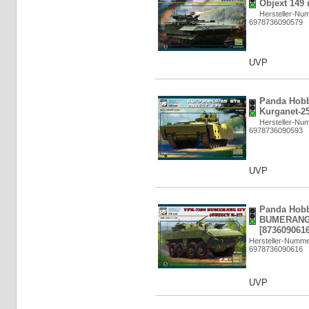
Objext 149 
Hersteller-Nu
6978736090579
UVP
Panda Hobb
Kurganet-25
Hersteller-Nu
6978736090593
UVP
Panda Hobb
BUMERANG 
[8736090616
Hersteller-Numm
6978736090616
UVP