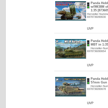
Panda Hob
w/9M38M of
1:35 [87360
Hersteller-Numm
6978736090630
UVP
Panda Hobb
MBT in 1:35
Hersteller-Nu
6978736090654
UVP
Panda Hobb
57mm Gun i
Hersteller-Nu
6978736090678
UVP