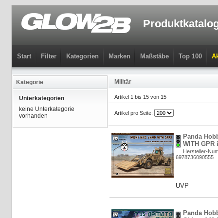
Produktkatalo
Start
Filter
Kategorien
Marken
Maßstäbe
Top 100
Ak
Militär
Kategorie
Artikel 1 bis 15 von 15
Unterkategorien
keine Unterkategorie
Artikel pro Seite:
vorhanden
Panda Hob
WITH GPR i
Hersteller-Nu
6978736090555
UVP
Panda Hobb