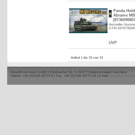
Panda Hob
Abrams MBT
[8736090807
Hersteller-Numm
GTIN 697873609
UVP
Artikel 1 bis 15 von 15
Glow2B Germany GmbH | Erlenbacher Str. 3 | 42477 Radevormwald | Germany
Telefon: +49 (0)2195 92773-0 | Fax: +49 (0)2195 92773-29 | E-Mail:
shop@glow2b.de