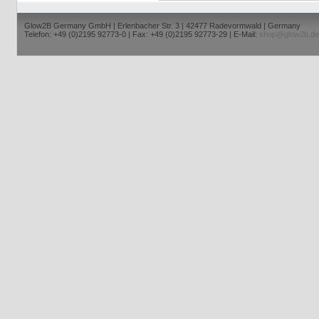
Glow2B Germany GmbH | Erlenbacher Str. 3 | 42477 Radevormwald | Germany
Telefon: +49 (0)2195 92773-0 | Fax: +49 (0)2195 92773-29 | E-Mail:
shop@glow2b.de