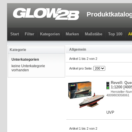
Produktkatalo
Start
Filter
Kategorien
Marken
Maßstäbe
Top 100
Ak
Allgemein
Kategorie
Artikel 1 bis 2 von 2
Unterkategorien
keine Unterkategorie
Artikel pro Seite:
vorhanden
Revell: Que
1:1200 [400
Hersteller-Nu
4009803058061
UVP
Artikel 1 bis 2 von 2