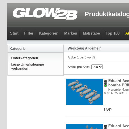
Produktkatalo
Start
Filter
Kategorien
Marken
Maßstäbe
Top 100
Ak
Werkzeug Allgemein
Kategorie
Artikel 1 bis 5 von 5
Unterkategorien
keine Unterkategorie
Artikel pro Seite:
vorhanden
Eduard Acc
bombs PRIN
Hersteller-Nu
8591437594313
UVP
Eduard Acc