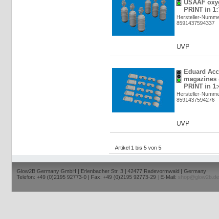
USAAF oxyg
PRINT in 1:
Hersteller-Numme
8591437594337
UVP
Eduard Acc
magazines 
PRINT in 1:
Hersteller-Numme
8591437594276
UVP
Artikel 1 bis 5 von 5
Glow2B Germany GmbH | Erlenbacher Str. 3 | 42477 Radevormwald | Germany
Telefon: +49 (0)2195 92773-0 | Fax: +49 (0)2195 92773-29 | E-Mail:
shop@glow2b.de