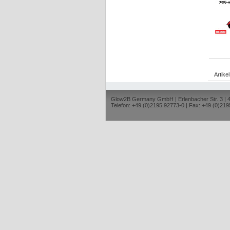
Artike
Glow2B Germany GmbH | Erlenbacher Str. 3 |
Telefon: +49 (0)2195 92773-0 | Fax: +49 (0)219