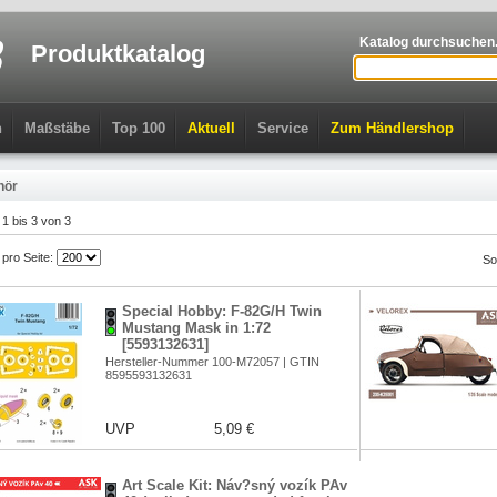
Katalog durchsuchen.
Produktkatalog
n
Maßstäbe
Top 100
Aktuell
Service
Zum Händlershop
hör
l 1 bis 3 von 3
l pro Seite:
So
Special Hobby: F-82G/H Twin
Mustang Mask in 1:72
[5593132631]
Hersteller-Nummer 100-M72057 | GTIN
8595593132631
UVP
5,09 €
Art Scale Kit: Náv?sný vozík PAv