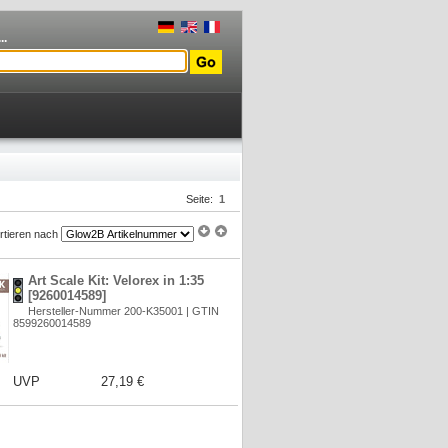
..
Seite:
1
rtieren nach
Art Scale Kit: Velorex in 1:35
[9260014589]
Hersteller-Nummer 200-K35001 | GTIN
8599260014589
UVP
27,19 €