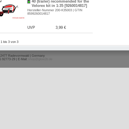
40 (trailer) recommended for the
Velorex kit in 1:35 [9260014817]
Hersteller-Nummer 200-K35003 | GTIN
8599260014817
UVP
3,99 €
l 1 bis 3 von 3
 42477 Radevormwald | Germany
5 92773-29 | E-Mail:
shop@glow2b.de